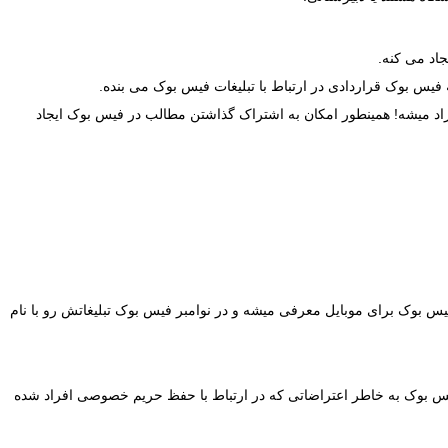
اد میشه! همینطور امکان به اشتراک گذاشتن مطالب در فیس بوک ایجاد
لای فیس بوک شرکت Parakey رو می خره و در ماه اکتبر فیس بوک به 50 ملیون عضو فعّال می رسه! همینطور Platform فیس بوک برای موبایل معرفی میشه و در نوامبر فیس بوک تبلیغاتش رو با نام
 فیس بوک به خاطر اعتراضاتی که در ارتباط با حفظ حریم خصوصی افراد شده