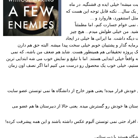
ت میشه! خیلی ایده ی قشنگیه. در ماه
ی کنه! یک ملیون کاربر در کمتر از یک سال... نکته قابل توجه این هست که
، نمی خوام جسارت کنم، اما مطمئناً
بخشید. من خیلی طولش میدم... هیچ چیز
 نداشت، شاید یک شرکت دیگه داشت. ما ایرانی ها خیلی در ایجاد
مایه گذار و پشتیبان خوبم خیلی سخت پیدا میشه. البته حق هم دارن
ی یک پروژه تحقیقاتی هم همینطور هست. شاید هم ضعف من باشه، که نمی
ا محصولاتی رو می فروشن که واقعاً خیلی ابتدایی هستند. اما با تبلیغ و نمایش خوب می شه ابتدایی ترین
 هستیم، خیلی خوب یک محصول رو درست می کنیم اما اگر نصف اون زمان
گزاری توسط یک شرکت روش میشه و فیس بوک 800 دانشگاه رو تحت پوشش خودش قرار میده! یعنی هنوز خارج از دانشگاه ها نمی تونستن عضو سایت
غییر میده و در ماه سپتامبر فیس بوک به دبیرستان ها خودش رو گسترش میده. یعنی حالا از دبیرستان ها هم عضو می
 در فیس بوک افراد حتی نمی تونستن آلبوم عکس داشته باشند و این همه پیشرفت کرده!