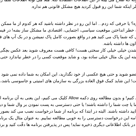
ر اینکه شما این رو قبول کردید هیچ مشکل قانونی هم نداره.
یس بوک در 10 سال پیش برای به خطر انداختن موقعیت سیاسی، اجتمایی، اقتصادی ما مشکل ساز 
 که شما پاک می کنید هم در واقع بصورت کامل پاک نمیشن و در بک آپ های ف
ن ها داشته باشه.
دن خیلی خیلی کار سختی هست! کافی هست معروف شوید بعد عکس بچگی شما 
ته این یک مثال خیلی ساده بود، و شاید موقعیت کسی را در خطر نیاندازد حتی 
در ارتباط با Appهایی که در فیس بوک هر روز نصب می کنیم! و بدون مطال
 چت شما را داشته باشند! یا حتی دسترسی به پست نمودن بر وال شما و دوست
یید داشته باشند. البته در ابتدا که برنامه از شما درخواست نصب می کند ب
ز برنامه این درخواست دسترسی را به خوبی مطالعه نماییم. به عنوان مثال یک
 بانک اطلاعاتی دیگری ذخیره نماید! پس در پذیرفتن برنامه ها دقّت کنید و برن