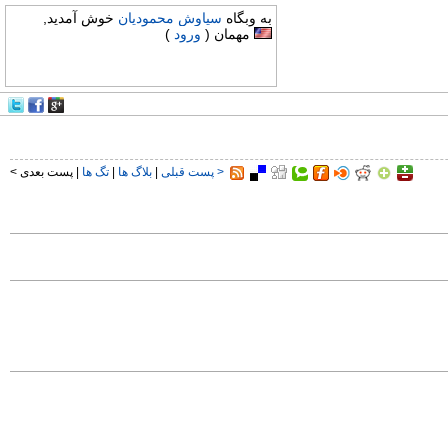
به وبگاه
سیاوش محمودیان
خوش آمدید,
مهمان (
ورود
)
< پست قبلی
|
بلاگ ها
|
تگ ها
| پست بعدی >