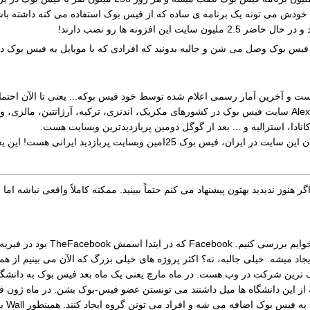
ن افزونه ها رو نصب دارند!
 موبایل به فیس بوک وصل می شن و جالبه بدونید که افرادی که با موبایل به فیس 
این نکات هم شاید برای شما جالب باشه که طبق آمار Alexa سایت فیس بوک در کشورهای مکزیک، اندنزی، ترک
 کانادا، استرالیه و ... بعد از گوگل دومین پربازدیدترین وبسایت هست.
ت! این یعنی ویزیت این سایت فیلتر شده از سایت سازمان سنجش بیشتر هست.
ماً فیلم The Social Network رو دیدید، اگر هنوز ندیدید بهتون پیشنهاد می کنم حتماً ببینید. ممکنه کاملاً 
هاروارد ایجاد میشه. خیلی جالبه، نه؟ اکثر پروژه های خیلی بزرگ که الآن می بینیم ا