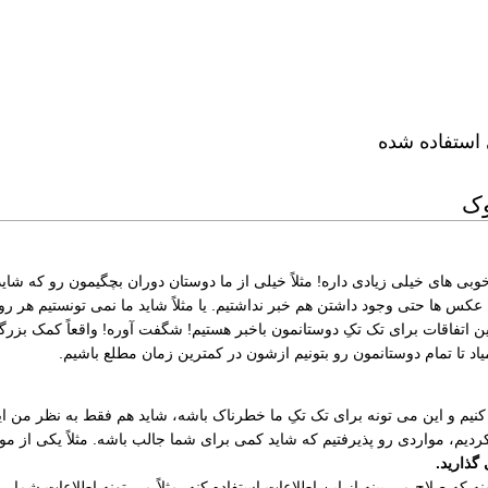
 استفاده شده
وک
های خیلی زیادی داره! مثلاً خیلی از ما دوستان دوران بچگیمون رو که شاید 
ن عکس ها حتی وجود داشتن هم خبر نداشتیم. یا مثلاً شاید ما نمی تونستیم هر رو
ن اتفاقات برای تک تکِ دوستانمون باخبر هستیم! شگفت آوره! واقعاً کمک بز
اد تا تمام دوستانمون رو بتونیم ازشون در کمترین زمان مطلع باشیم.
نیم و این می تونه برای تک تکِ ما خطرناک باشه، شاید هم فقط به نظر من این
ردیم، مواردی رو پذیرفتیم که شاید کمی برای شما جالب باشه. مثلاً یکی از م
گذارید.
ه صلاح می بینه از این اطلاعات استفاده کنه. مثلاً می تونه اطلاعات شما رو