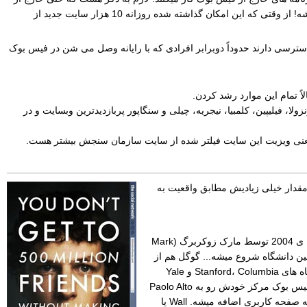
سایت فیس بوک و هر کسی حتی در سایت شخصی خودش می تونه یک برنامه ی ساده که از فیس بوک استفاده می کنه داشته باشه! از وقتی که این امکان گذاشته شده روزانه 10 هزار سایت جدید از
بوک دسترسی دارند حدوداً دوبرابر افرادی که با رایانه وصل می شن در فیس بوک
یه، آرژانتین، مالزی، ونزولا، فیلیپین، کلمبیا، نیجریه، چیلی و سنگاپور پربازدیدترین وبسایت و در
واقعی نباشه اما مقدار خیلی زیادیش مطابق واقعیت به
خوب حالا یک تاریخچه کمی تخصصی تر از فیلم رو می خوایم بررسی کنیم. Facebook که در ابتدا اسمش TheFacebook بود در فبریه ی 2004 توسط مارک زوکربرگ (Mark
ز همین دانشگاه شروع میشه... گوگل هم از
دانشگاه شروع شده و پروژه دانشگاهی بوده و الآن بزرگ ترین شرکت در وب هست. در ماه مارچ یعنی یک ماه بعد فیس بوک به دانشگاه های Stanford، Columbia و Yale
گسترش پیدا می کنه. یعنی در این زمان فقط افرادی که از این دانشگاه ها میل داشتند می تونستن عضو فیس-بوک بشن. در ماه ژون فیس بوک مرکز خودش رو به Paolo Alto
در کالیفرنیا منتقل می کنه. در ماه سپتامبر برنامه گروپ به فیس بوک اضافه می شه و افراد می تونن گروه ایجاد کنند. همینطور Wall به صفحه کاربری اضافه میشه. Wall یا