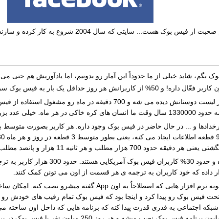
بگم، شاید خیلی از ما حدوداً این آمار رو بدونیم، اما یادآوریش هم حتی می 
 عدد بزرگیه، نه؟
 11 هزار و پانصد مطلب داره به فیس بوک اضافه میشه.
فیس بوک در حال حاضر به 70 زبان دنیا
ر داده که خود کاربران به ترجمه ی هر قسمت از اون می تونن کمک کنند.
 شبکه اجتماعی به قدری قدرت پیدا کنه که برنامه هایی که داخل اون ساخت
متفاوت... جالبه که بدونید در فیس-بوک روزانه 20 ملیو