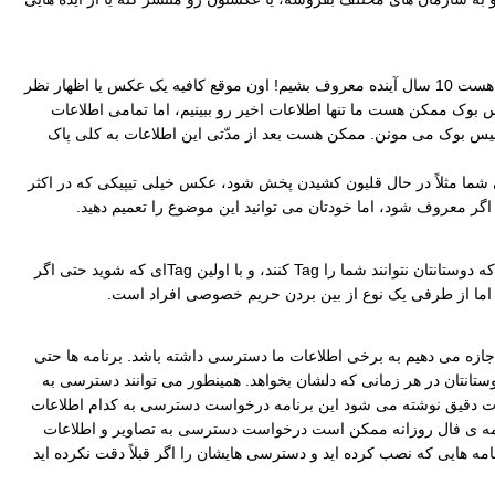
حالا شاید بگید خوب آخه عکس من به چه دردی می خوره؟ یا حرفی که زدم... اما این رو در نظر داشته باشید که هر کدوم از ما ممکن هست 10 سال آینده معروف بشیم! اون موقع کافیه یک عکس یا اظهار نظر
بشه! در فیس بوک ممکن هست ما تنها اطلاعات اخیر رو ببینیم، اما تمامی اطلاعات
یس بوک می مونن. ممکن هست بعد از مدّتی این اطلاعات به کلی پاک
مثلاً در حال قلیون کشیدن پخش شود، عکس خیلی تیپیکی که در اکثر
اگر معروف شود، اما خودتان می توانید این موضوع را تعمیم دهید.
نکته ی جالب دیگر این است که در فیس بوک شما اگر عضو شوید و حتی هیچ عکسی از خود نگذارید، این امکان به شما داده نمی شود که دوستانتان نتوانند شما را Tag کنند، و با اولین Tagای که شوید حتی اگر
عه روی دکمه Allow کلیک می کنیم، این یعنی به آن برنامه اجازه می دهیم به برخی اطلاعات ما دسترسی داشته باشد. برنامه ها حتی
انتان در هر زمانی که دلشان بخواهد. همینطور می توانند دسترسی به
صورت دقیق نوشته می شود این برنامه درخواست دسترسی به کدام اطلاعات
 برنامه ی فال روزانه ممکن است درخواست دسترسی به تصاویر و اطلاعات
امه هایی که نصب کرده اید و دسترسی هایشان را اگر قبلاً دقت نکرده اید