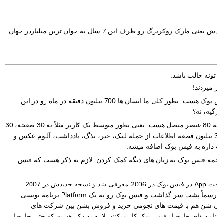
امروز داشتم فکر می کردم در حال حاضر هر جا می رم صحبت از فیس بوک هست... سایتی که سال 2004 شروع به کار کرده و سازندش یعنی مارک زوکربرگ رو ظرف این 7 سال به جوان ترین میلیاردر جهان
تونه جالب باشد.
در فیس بوک هر شخص بصورت میانگین 130 نفر در لیست دوستانش دیده می شه و 700 دقیقه در ماه رو مشغول استفاده از فیس بوک هست. بطور کلی ما انسان ها 700 بیلیون دقیقه در ماه رو در این
حدود 900 ملیون عنصر از جمله صفحات، گروه ها، رخدادها و ... در حال حاضر در فیس بوک وجود داره. هر کاربر بصورت متوسط به 80 عنصر متصل هست. یعنی بطور متوسط یک کاربر مثلاً به 30 صفحه، 30
گروه و 20 رخداد متصل هست و هر ماه هر کاربر 90 قطعه اطلاعات ایجاد می کنه، یعنی بطور متوسط 3 قطعه در روز و هر ماه 30 بیلیون قطعه اطلاعات از جمله لینک، خبر، بلاگ، یادداشت، آلبوم عکس و ...
 ترجمه شده و حدود 30% کاربران فیس بوک آمریکایی هستند. حدود 300 هزار کاربر به ترجمه فیس بوک به زبان های دیگه کمک کردن. لازم به ذکر هست که فیس
همانطور که می دونید در فیس بوک هر شخص می تونه نرم افزار هایی که اصطلاحاٌ به اون App گفته میشرو نصب کنه. امکان ساخت App در فیس بوک در 2006 معرفی شد و نسخه جدیدش در 2007
معرفی شد و هر شخص امکان ایجاد نرم افزارهای تحت فیس بوک رو پیدا کرد و اینجا بود که فیس بوک تمام رقیب های خودش رو رسماً پشت سر گذاشت و فیس بوک رو به یک Platform برنامه نویسی
ه می شن هم با قیمت های نجومی خرید و فروش بشن بین شرکت های
ن برنامه فیس بوک نصب میشه و هر روز 250 میلون نفر با فیس بوک در برنامه های خارج از فیس بوک کار میکنند. لازم به ذکر هست که حتی خارج از