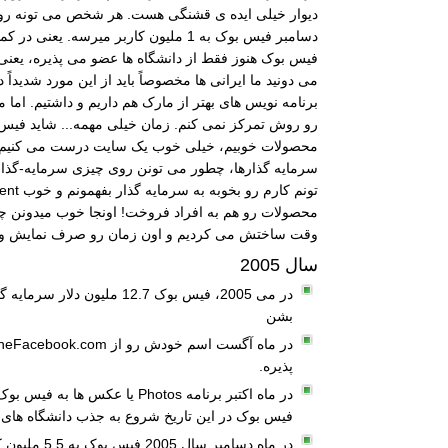
دیوار خیلی ایده ی قشنگی هست. هر شخص می تونه روی د
فیس بوک هنوز فقط از دانشگاه ها عضو می پذیره، یعنی 1 ملیون عضو اولش همه دانشگاهی بودن! اونم از بهترین دانشگاه های آمریکا مثل استنفورد، هاروارد و 
می دونید ما ایرانی ها مخصوصاً باید از این مورد شدیداً
برنامه نویس های بهتر از مارک هم داریم و داشتیم. اما 
محصولات خوبیم، خیلی خوب یک سایت درست می کنیم مثلاً 
سرمایه گذارها، چطور می تونن روی چیزی سرمایه-گذاری
محصولات رو هم به افراد فروخت! اونجا خوب میدونن چ
وقت ساختش می کردیم و اون زمان رو صرف نمایش و م
سال 2005
بشن
پذیره.
در ماه اکتبر برنامه hotos
فیس بوک در این تاریخ شروع به جذب دانشگاه های ب
در ماه دسامبر سال 2005 فیس بوک به 5.5 ملیون کاربر فعال میرسه! لازم به ذکر هست تمام این 5.5 ملیون عضو یا دانشجوی دانشگاه هستند یا دبیرستانی.