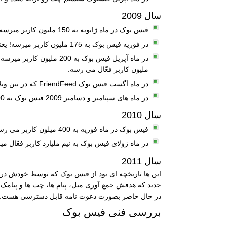
سال 2009
فیس بوک در ماه ژانویه به 150 ملیون کاربر میرسه و CNN Live از امکانات فیس بوک در سایتش استفاده می کنه!
در فوریه فیس بوک به 175 ملیون کاربر میرسه! یعنی در یک ماه 25 ملیون عضو فعّال جدید! همینطور امکان Like یا لایک به فیس بوک اضافه میشه.
ملیون کاربر فعّال می رسه.
در ماه آگست فیس بوک FriendFeed که در بین وبلاگ نویسان ایرانی بسیار معروف هست رو می خره.
در ماه های سپتامبر و دسامبر 2009 فیس بوک به 300 و 350 ملیون کاربر فعّال می رسه!
سال 2010
فیس بوک در ماه فوریه به 400 میلون کاربر می رسه و در ماه ژولای نسخه بتای Questions یا سوال ها معرفی میشه.
در ماه ژولای فیس بوک به نیم ملیارد کاربر فعّال میرسه و در م
سال 2011
در حال حاضر بصورت دعوت نامه قابل دسترسی هست.
بررسی فنی فیس بوک