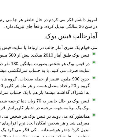
در سن 26 سالگی تبدیل کرده. واقعاً جای تبریک داره.
آمارجالب فیس بوک
می خوام یک سری آمار جالب در ارتباط با سایت فیس بوک 
فیس بوک طبق آمار 2010 میلادی بیش از 500 ملیون کاربر فعّال داره! و 50% از کاربرانش هر روز حداقل یک بار به فیس بوک سر میزدند!
سایت صرف می کنیم. با یه حساب سرانگشتی میشه حدود 1330000 سال وقت ما انسان های کره خاکی در هر ماه. خیلی
به اشتراک گذاشته میشه! باز هم با یک حساب سرانگشتی یعنی هر دقیقه حدود 700 هزار مطلب و هر ثانیه
بوک یک برنامه جهت ترجمه در اختیار کاربرانش قرا
تبدیل کرد! چقدر هوشمندانه... کی فکر می کرد یک