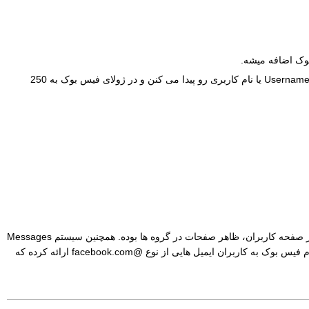
در ماه آپریل فیس بوک به 200 ملیون کاربر میرسه، یعنی 25 ملیون کاربر جدید دوباره در یک ماه. در ماه ژون افراد امکان انتخاب Username یا نام کاربری رو پیدا می کنن و در ژولای فیس بوک به 250
این ها تاریخچه ای بود از فیس بوک که توسط خودش در وبسایتش قرار گرفته. در سال 2011 هم که فکر میکنم تغییرات کلیدی در ظاهر صفحه کاربران، ظاهر صفحات در گروه ها بوده. همچنین سیستم Messages
جدید که هدفش جمع آوری میل، پیام ها، چت ها و پیامک ها در یک محیط واحد بوده یکی از تغییرات اساسی فیس بوک بوده. در این اقدام فیس بوک به کاربران ایمیل هایی از نوع @facebook.com ارائه کرده که