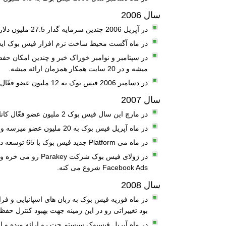
سال 2006
در آپریل 2006 چندین سرمایه گذار 27.5 ملیون دلار روی فیس بوک سرمایه گذاری می کنن! و فیسبوک نسخه موبایل خودش رو ایجاد می کنه.
در ماه آگست محیط ساخت نرم افزار فیس بوک ایجاد میشه و همینطور برنامه یادداشت ها یا Notes ارائه
در سپتامبر و نوامبر خوراک خبر و چندین امکان ح
میشه و در 20 سایت همکار همزمان ارائه میشه.
در دسامبر 2006 فیس بوک به 12 ملیون عضو فعّال میرسه!
سال 2007
در مارچ این سال فیس بوک 2 ملیون عضو فعّال کانادایی و 1 ملیون عضو فعّال از کشور انگلیس پیدا میکنه.
در ماه آپریل فیس بوک به 20 ملیون عضو میرسه و طراحی سایت تغییر پیدا می کنه و جدید میشه.
در ماه می Platform جدید فیس بوک با 65 توسعه دهنده نرم افزار همکار و 85 برنامه ی فیس بوک معرفی میشه!
Facebook Ads شروع می کنه.
سال 2008
در ماه فوریه فیس بوک به زبان های اسپانیایی و ف
بود تغییراتی رو در این زمینه جهت بهبود کنترل ح
در ماه آپریل فیسبوک سیستم چت رو ارائه میده و این سایت در بیش از 21 زبان دنیا قاب