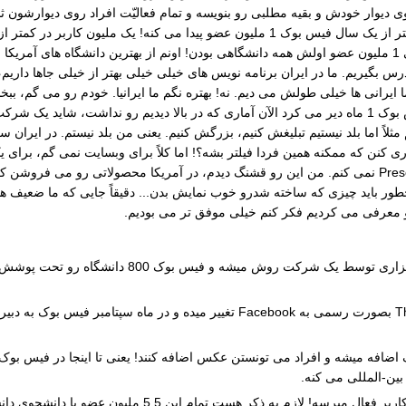
یوار خودش و بقیه مطلبی رو بنویسه و تمام فعالیّت افراد روی دیوارشون ثب
دسامبر فیس بوک به 1 ملیون کاربر میرسه. یعنی در کمتر از یک سال فیس بوک 1 ملیون عضو پیدا م
...
 درس بگیریم. ما در ایران برنامه نویس های خیلی خیلی بهتر از خیلی جاها داریم
ما ایرانی ها خیلی طولش می دیم. نه! بهتره نگم ما ایرانیا. خودم رو می گم، ب
رو روش تمرکز نمی کنم. زمان خیلی مهمه... شاید فیس بوک 1 ماه دیر می کرد الآن آماری که در بالا دیدیم رو
اما بلد نیستیم تبلیغش کنیم، بزرگش کنیم. یعنی من بلد نیستم. در ایران سر
 کنن که ممکنه همین فردا فیلتر بشه؟! اما کلاً برای وبسایت نمی گم، برا
تونم کارم رو بخوبه به سرمایه گذار بفهمونم و خوب Present نمی کنم. من این رو قشنگ دیدم، در آمریک
طور باید چیزی که ساخته شدرو خوب نمایش بدن... دقیقاً جایی که ما ضعیف
عرفی می کردیم فکر کنم خیلی موفق تر می بودیم.
در می 2005، فیس بوک 12.7 ملیون دلار سرمایه 
در ماه آگست اسم خودش رو از TheFacebook.com بصورت رسمی به Facebook ت
P یا عکس ها به فیس بوک اضافه میشه و افراد می تونستن عکس اضافه کنند! یعنی تا اینجا
ین-المللی می کنه.