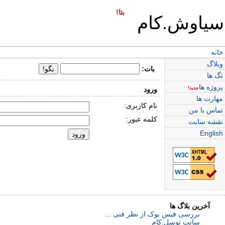
بتا!
سیاوش.کام
خانه
وبلاگ
بات:
تگ ها
پروژه ها
جدید!
ورود
مهارت ها
نام کاربری:
تماس با من
کلمه عبور:
نقشه سایت
English
آخرین بلاگ ها
بررسی فیس بوک از نظر فنی ...
سایت توسل.کام