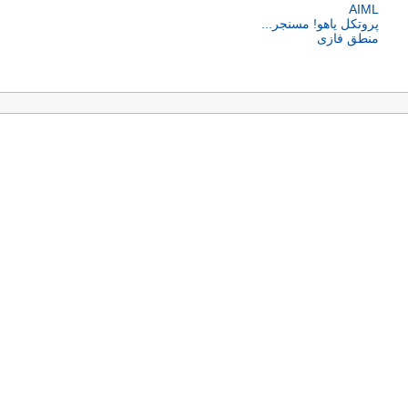
AIML
پروتکل یاهو! مسنجر...
منطق فازی